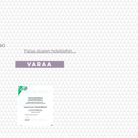
90
Palaa alueen hotelleihin ...
VARAA
atkatoimistorekisteriin numero 436/17/Mj